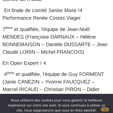
En f
inale de comité Senior Mixte /4
Performance Renée Costes Viager
ème
7
et qualifiée, l’équipe de Jean-Noël
MENDES (Françoise DARNAUX – Hélène
BONNEMAISON – Danièle DUSSARTE – Jean
Claude LORIN – Michel FRANCOIS)
En Open Expert / 4
ème
4
et qualifiée, l’équipe de Guy FORMENT
(Janie CANEZIN – Yvonne FAUCQUEZ –
Marcel RICAUD – Christian PIRON – Didier
LESCURE)
Nous utilisons des cookies pour vous garantir la meilleure
expérience sur notre site web. Si vous continuez à utiliser ce
Bravo à tous ! Chaque succès en appelant
site, nous supposerons que vous en êtes satisfait.